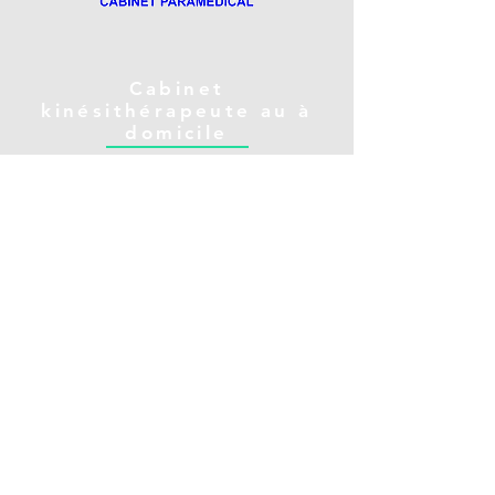
Cabinet
kinésithérapeute au à
domicile
Cabinet Paramedical
Horaires d'ouverture :
5 Boulevard
Lun - Ven: 8am - 19pm